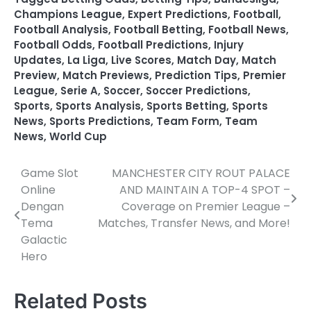
Champions League
,
Expert Predictions
,
Football
,
Football Analysis
,
Football Betting
,
Football News
,
Football Odds
,
Football Predictions
,
Injury
Updates
,
La Liga
,
Live Scores
,
Match Day
,
Match
Preview
,
Match Previews
,
Prediction Tips
,
Premier
League
,
Serie A
,
Soccer
,
Soccer Predictions
,
Sports
,
Sports Analysis
,
Sports Betting
,
Sports
News
,
Sports Predictions
,
Team Form
,
Team
News
,
World Cup
Game Slot
MANCHESTER CITY ROUT PALACE
P
Online
AND MAINTAIN A TOP-4 SPOT –
o
Dengan
Coverage on Premier League –
Tema
Matches, Transfer News, and More!
s
Galactic
t
Hero
n
Related Posts
a