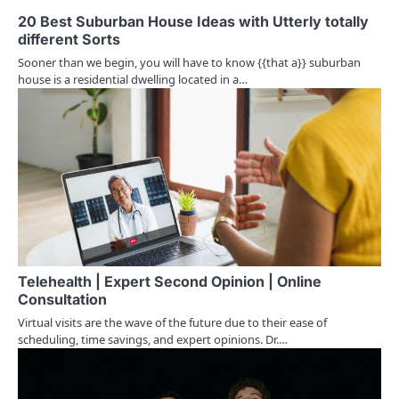
v
20 Best Suburban House Ideas with Utterly totally
different Sorts
i
Sooner than we begin, you will have to know {{that a}} suburban
g
house is a residential dwelling located in a…
a
t
i
o
n
Telehealth | Expert Second Opinion | Online
Consultation
Virtual visits are the wave of the future due to their ease of
scheduling, time savings, and expert opinions. Dr.…