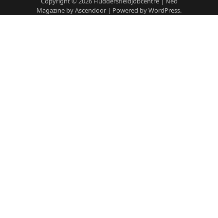
Copyright © 2026
Huddersfieldjobcentre
| Neo
Magazine by
Ascendoor
| Powered by
WordPress
.