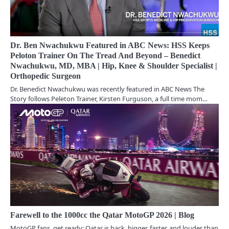
g
a
Dr. Ben Nwachukwu Featured in ABC News: HSS Keeps
t
Peloton Trainer On The Tread And Beyond – Benedict
Nwachukwu, MD, MBA | Hip, Knee & Shoulder Specialist |
i
Orthopedic Surgeon
o
Dr. Benedict Nwachukwu was recently featured in ABC News The
Story follows Peleton Trainer, Kirsten Furguson, a full time mom…
n
Farewell to the 1000cc the Qatar MotoGP 2026 | Blog
MotoGP fans, get ready: Qatar is back, bigger, faster, and louder than