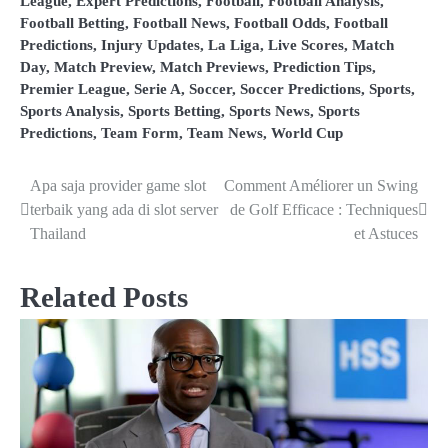
League
,
Expert Predictions
,
Football
,
Football Analysis
,
Football Betting
,
Football News
,
Football Odds
,
Football
Predictions
,
Injury Updates
,
La Liga
,
Live Scores
,
Match
Day
,
Match Preview
,
Match Previews
,
Prediction Tips
,
Premier League
,
Serie A
,
Soccer
,
Soccer Predictions
,
Sports
,
Sports Analysis
,
Sports Betting
,
Sports News
,
Sports
Predictions
,
Team Form
,
Team News
,
World Cup
Apa saja provider game slot
Comment Améliorer un Swing
P
terbaik yang ada di slot server
de Golf Efficace : Techniques
o
Thailand
et Astuces
s
Related Posts
t
n
a
v
i